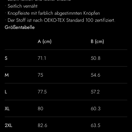
• Seitlich vernäht
• Knopfleiste mit farblich abgestimmten Knöpfen
• Der Stoff ist nach OEKO-TEX Standard 100 zertifiziert.
Größentabelle
A (cm)
B (cm)
S
71.1
50.8
M
75
54.6
L
77.5
57.2
XL
80
60.3
2XL
82.6
63.5