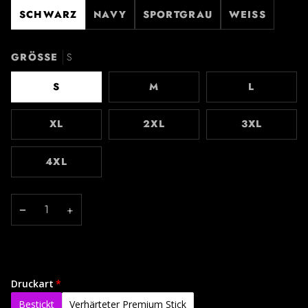
SCHWARZ
NAVY
SPORTGRAU
WEISS
GRÖSSE
S
S
M
L
XL
2XL
3XL
4XL
−
+
Druckart
Bestickt
Verhärteter Premium Stick