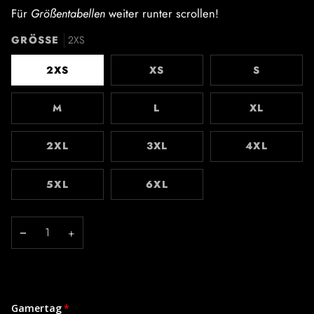
Für
Größentabellen
weiter runter scrollen!
GRÖSSE
2XS
2XS
XS
S
M
L
XL
2XL
3XL
4XL
5XL
6XL
−
+
Gamertag