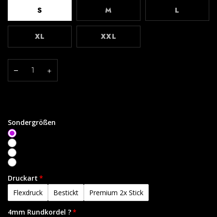
S
M
L
XL
XXL
−
+
Sondergrößen
Keine (oben)
XS
3XL
4XL
Druckart
Flexdruck
Bestickt
Premium 2x Stick
4mm Rundkordel ?