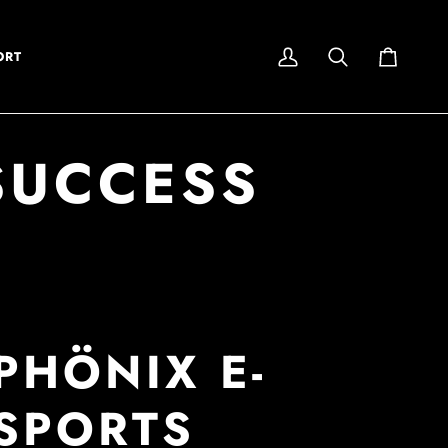
ORT
My
Search
Cart
Account
SUCCESS
PHÖNIX E-
SPORTS