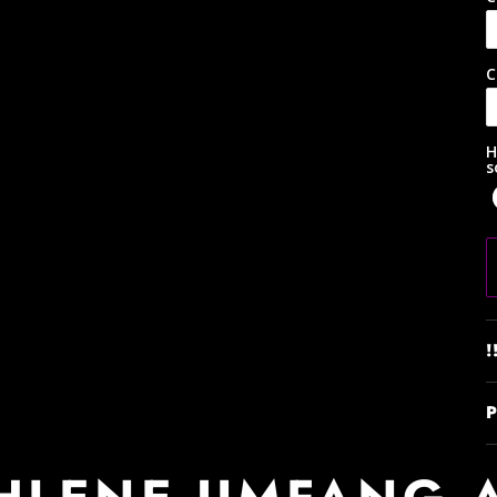
C
H
s