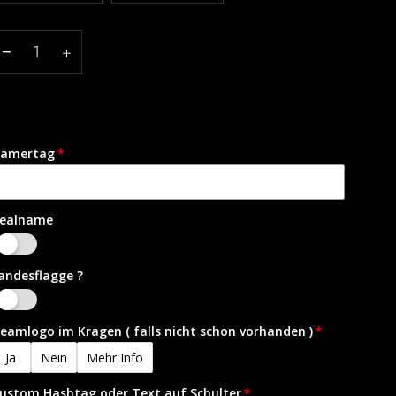
−
+
amertag
ealname
Ja
andesflagge ?
Ja
eamlogo im Kragen ( falls nicht schon vorhanden )
Ja
Nein
Mehr Info
ustom Hashtag oder Text auf Schulter