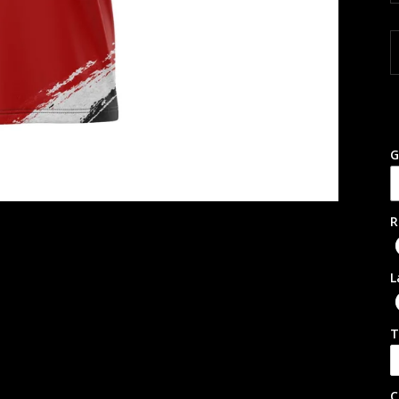
G
R
L
T
C