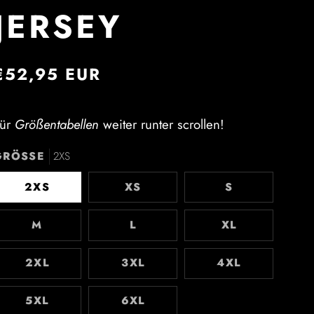
JERSEY
€52,95 EUR
Für
Größentabellen
weiter runter scrollen!
GRÖSSE
2XS
2XS
XS
S
M
L
XL
2XL
3XL
4XL
5XL
6XL