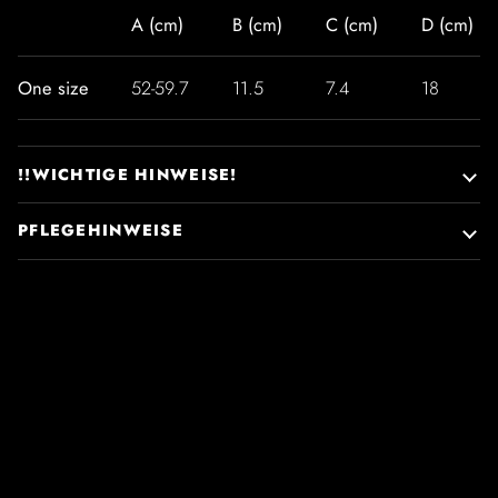
A (cm)
B (cm)
C (cm)
D (cm)
One size
52-59.7
11.5
7.4
18
!!WICHTIGE HINWEISE!
PFLEGEHINWEISE