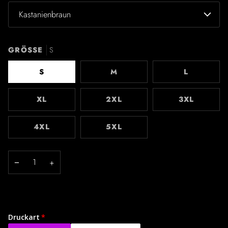
Kastanienbraun
GRÖSSE
S
S
M
L
XL
2XL
3XL
4XL
5XL
−
+
Druckart