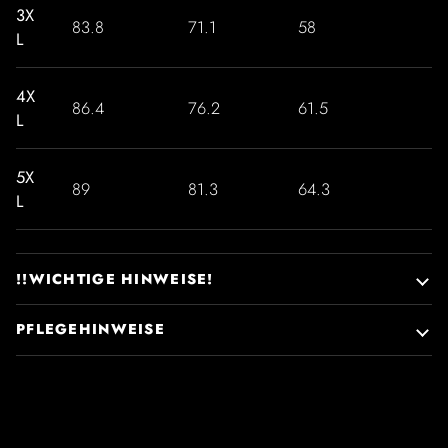
3X
83.8
71.1
58
L
4X
86.4
76.2
61.5
L
5X
89
81.3
64.3
L
!!WICHTIGE HINWEISE!
PFLEGEHINWEISE