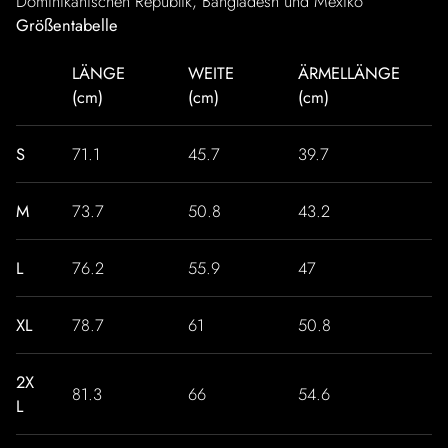
Dominikanischen Republik, Bangladesh und Mexiko
Größentabelle
LÄNGE
WEITE
ÄRMELLÄNGE
(cm)
(cm)
(cm)
S
71.1
45.7
39.7
M
73.7
50.8
43.2
L
76.2
55.9
47
XL
78.7
61
50.8
2X
81.3
66
54.6
L