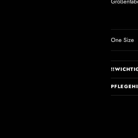
Größentabe
One Size
!!WICHTI
PFLEGEH