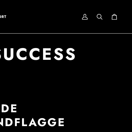
ORT
My
Search
Cart
Account
SUCCESS
ODE
NDFLAGGE