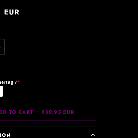
5 EUR
+
ertag ?
DD TO CART
•
€39,95 EUR
TION