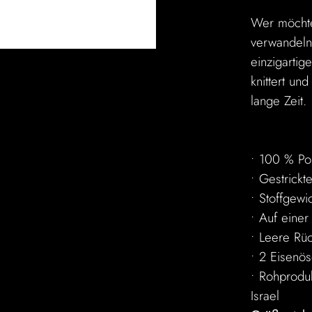
Wer möchte
verwandeln
einzigartig
knittert un
lange Zeit.
• 100 % Po
• Gestrick
• Stoffgewi
• Auf einer
• Leere Rüc
• 2 Eisenö
• Rohprodu
Israel