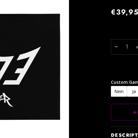
€39,9
−
Custom Gam
Nein
Ja
A
DESCRIP