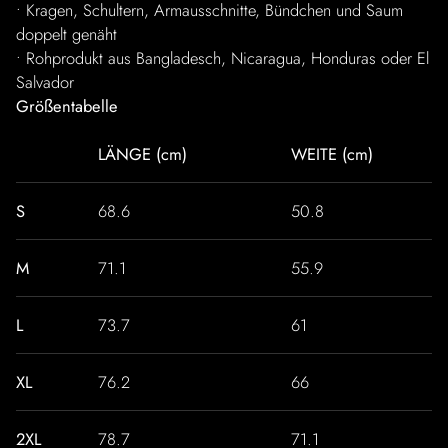
• Kragen, Schultern, Armausschnitte, Bündchen und Saum
doppelt genäht
• Rohprodukt aus Bangladesch, Nicaragua, Honduras oder El
Salvador
Größentabelle
LÄNGE (cm)
WEITE (cm)
S
68.6
50.8
M
71.1
55.9
L
73.7
61
XL
76.2
66
2XL
78.7
71.1