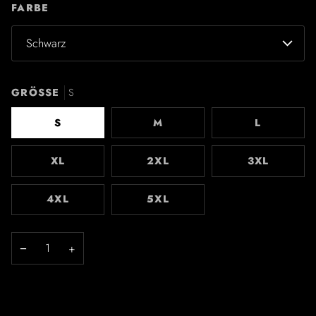
FARBE
Schwarz
GRÖSSE
S
S
M
L
XL
2XL
3XL
4XL
5XL
−
+