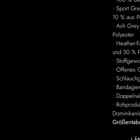
• Sport Gr
10 % aus P
• Ash Grey
Polyester
• Heather-
und 50 % P
• Stoffgew
• Offenes 
• Schlauc
• Bandagie
• Doppelna
• Rohprodu
Dominikani
Größentabe
LÄ