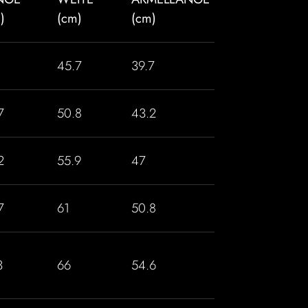
)
(cm)
(cm)
1
45.7
39.7
7
50.8
43.2
2
55.9
47
7
61
50.8
3
66
54.6