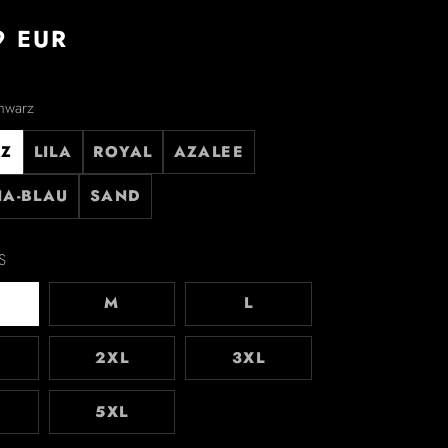
9 EUR
hwarz
Z
LILA
ROYAL
AZALEE
NA-BLAU
SAND
S
M
L
2XL
3XL
5XL