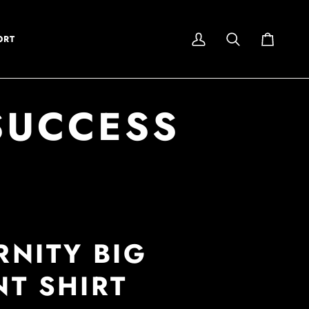
ORT
My
Search
Cart
Account
SUCCESS
RNITY BIG
NT SHIRT