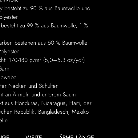
ey besteht zu 90 % aus Baumwolle und
olyester
 besteht zu 99 % aus Baumwolle, 1 %
Farben bestehen aus 50 % Baumwolle
olyester
icht: 170-180 g/m² (5,0–5,3 oz/yd²)
Garn
hgewebe
rter Nacken und Schulter
ht an Ärmeln und unterem Saum
kt aus Honduras, Nicaragua, Haiti, der
schen Republik, Bangladesch, Mexiko
lle
NGE
WEITE
ÄRMELLÄNGE