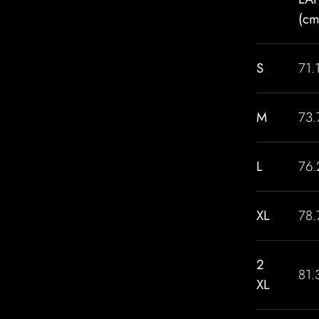
(cm
S
71.
M
73.
L
76.
XL
78.
2
81.
XL