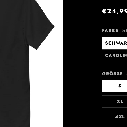
€24,9
FARBE
Sc
SCHWAR
CAROLI
GRÖSSE
S
XL
4XL