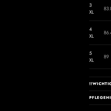
3
83.
XL
4
86.
XL
5
89
XL
!!WICHTI
PFLEGEH