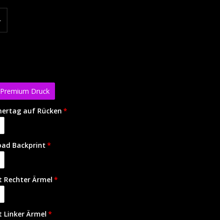
+
r Premium Druck
ertag auf Rücken
ad Backprint
 Rechter Ärmel
 Linker Ärmel