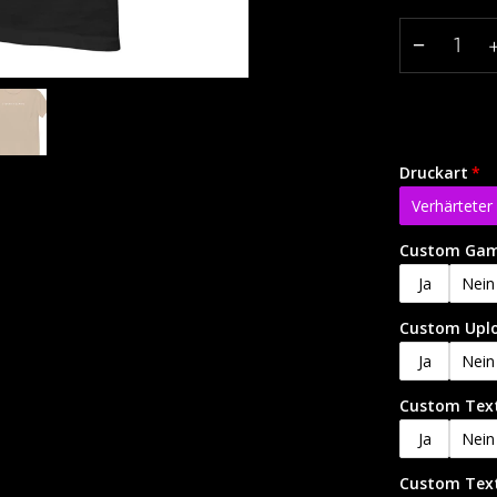
−
Druckart
Verhärtete
Custom Gam
Ja
Nein
Custom Uplo
Ja
Nein
Custom Text
Ja
Nein
Custom Text