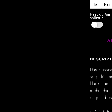
Ja
Nein
Hast du Anm
sollen ?
Yes
A
DESCRIP
Das klassi
sorgt für e
klare Linie
mehrschicht
es jetzt be
• 100 % B