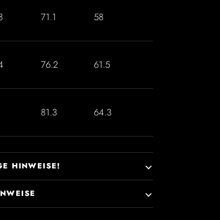
8
71.1
58
4
76.2
61.5
81.3
64.3
GE HINWEISE!
INWEISE