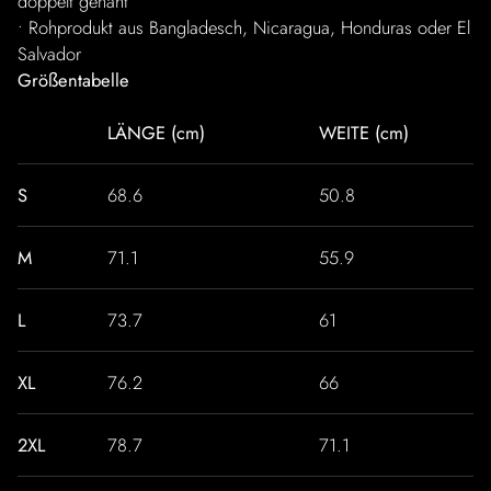
doppelt genäht
• Rohprodukt aus Bangladesch, Nicaragua, Honduras oder El
Salvador
Größentabelle
LÄNGE (cm)
WEITE (cm)
S
68.6
50.8
M
71.1
55.9
L
73.7
61
XL
76.2
66
2XL
78.7
71.1