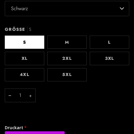
Schwarz
GRÖSSE
S
S
M
L
XL
2XL
3XL
4XL
5XL
−
+
Druckart