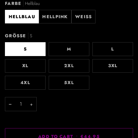
FARBE
Hellblau
HELLBLAU
HELLPINK
WEISS
GRÖSSE
S
S
M
L
XL
2XL
3XL
4XL
5XL
−
+
ADD TO CART
•
€44,95