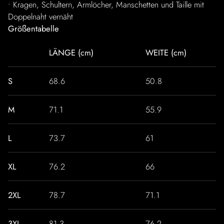
• Kragen, Schultern, Armlöcher, Manschetten und Taille mit
Doppelnaht vernäht
Größentabelle
LÄNGE (cm)
WEITE (cm)
S
68.6
50.8
M
71.1
55.9
L
73.7
61
XL
76.2
66
2XL
78.7
71.1
3XL
81.3
76.2