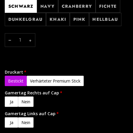
SCHWARZ
NAVY
CRANBERRY
FICHTE
DUNKELGRAU
KHAKI
PINK
HELLBLAU
−
+
Druckart
Bestickt
Verhärteter Premium Stick
Gamertag Rechts auf Cap
Ja
Nein
Gamertag Links auf Cap
Ja
Nein